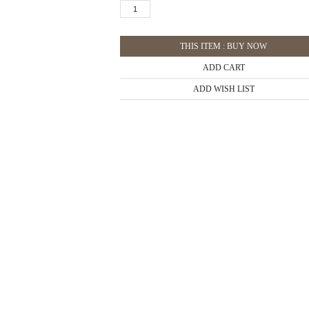
THIS ITEM : BUY NOW
ADD CART
ADD WISH LIST