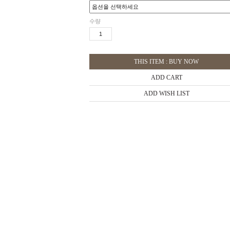
수량
THIS ITEM : BUY NOW
ADD CART
ADD WISH LIST