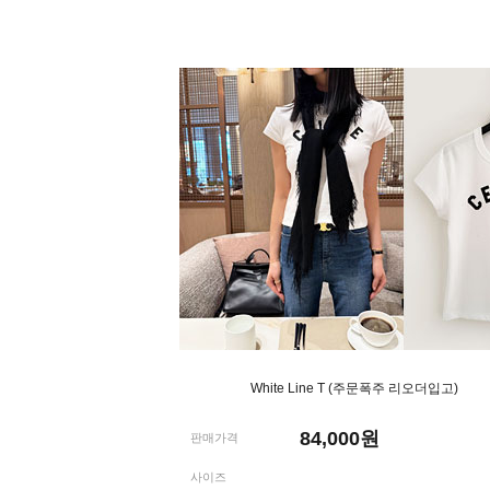
White Line T (주문폭주 리오더입고)
84,000
원
판매가격
사이즈