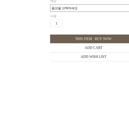
색상
수량
THIS ITEM : BUY NOW
ADD CART
ADD WISH LIST