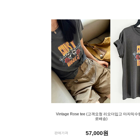
Vintage Rose tee (고객요청 리오더입고 마자믹수
로배송)
57,000
원
판매가격