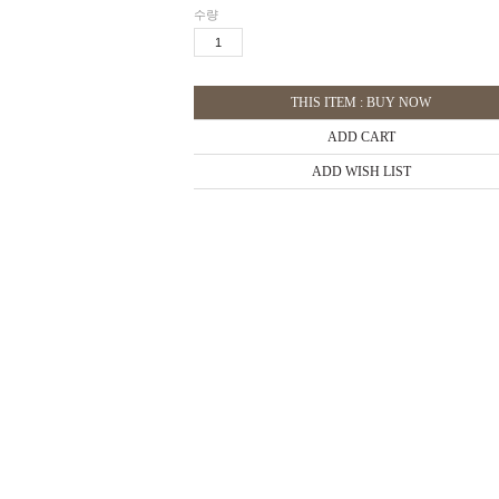
수량
THIS ITEM : BUY NOW
ADD CART
ADD WISH LIST