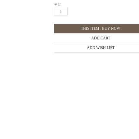
수량
THIS ITEM : BUY NOW
ADD CART
ADD WISH LIST