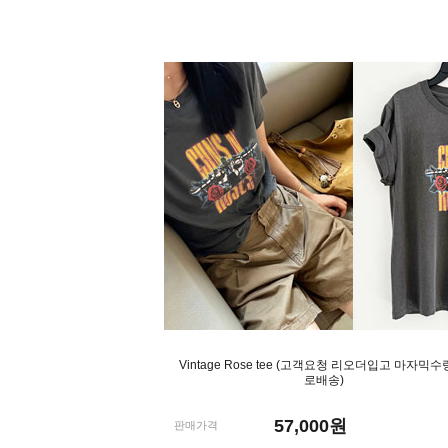
Vintage Rose tee (고객요청 리오더입고 마자믹수
로배송)
57,000
원
판매가격