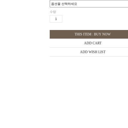
수량
THIS ITEM : BUY NOW
ADD CART
ADD WISH LIST