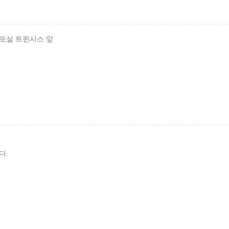
소포실 트윈시스 앞
다.